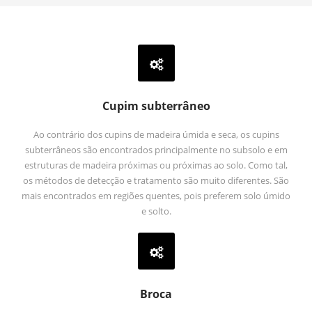
Cupim subterrâneo
Ao contrário dos cupins de madeira úmida e seca, os cupins
subterrâneos são encontrados principalmente no subsolo e em
estruturas de madeira próximas ou próximas ao solo. Como tal,
os métodos de detecção e tratamento são muito diferentes. São
mais encontrados em regiões quentes, pois preferem solo úmido
e solto.
Broca