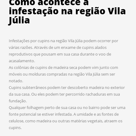
Como acontece a
infestação na região Vila
Júlia
Infestações por cupins na região Vila Júlia podem ocorrer por
várias razões. Através de um enxame de cupins alados
reprodutivos que pousam em sua casa durante o voo de
acasalamento.
As colônias de cupins de madeira seca podem vim junto com
móveis ou molduras compradas na região Vila Júlia sem ser
notado.
Cupins subterrâneos podem ter descoberto madeira no exterior
da sua casa. Ou eles podem ter percorrido rachaduras em sua
fundação.
Qualquer folhagem perto de sua casa ou no bairro pode ser uma
fonte potencial se estiver infestada. A umidade e as fontes de
celulose, como madeira ou outras matérias vegetais, atraem os
cupins.