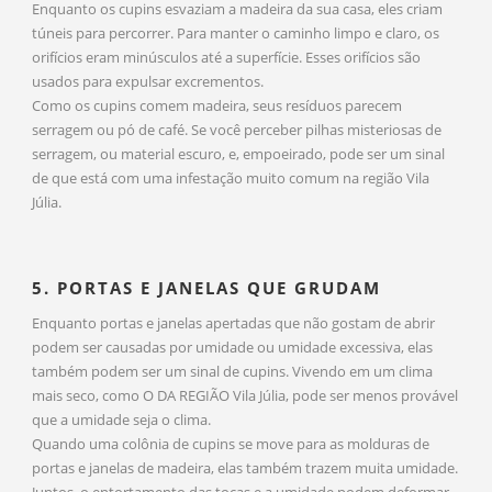
Enquanto os cupins esvaziam a madeira da sua casa, eles criam
túneis para percorrer. Para manter o caminho limpo e claro, os
orifícios eram minúsculos até a superfície. Esses orifícios são
usados para expulsar excrementos.
Como os cupins comem madeira, seus resíduos parecem
serragem ou pó de café. Se você perceber pilhas misteriosas de
serragem, ou material escuro, e, empoeirado, pode ser um sinal
de que está com uma infestação muito comum na região Vila
Júlia.
5. PORTAS E JANELAS QUE GRUDAM
Enquanto portas e janelas apertadas que não gostam de abrir
podem ser causadas por umidade ou umidade excessiva, elas
também podem ser um sinal de cupins. Vivendo em um clima
mais seco, como O DA REGIÃO Vila Júlia, pode ser menos provável
que a umidade seja o clima.
Quando uma colônia de cupins se move para as molduras de
portas e janelas de madeira, elas também trazem muita umidade.
Juntos, o entortamento das tocas e a umidade podem deformar