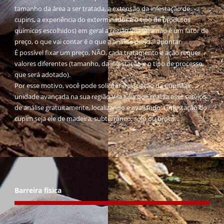
tamanho da área a ser tratada, a extensão da infestação de
cupins, a experiência do exterminador e o tipo de produtos
químicos escolhidos) em geral a região Vila Júlia não é um fator de
preço, o que vai contar é o que a análise pericial apontar.
É possível fixar um preço, NÃO, cada tratamento e ação requer
valores diferentes (tamanho, da infestação e o tipo de processo
que será adotado).
Por esse motivo, você pode solicitar a inspeção da CupiMax
unidade avançada na sua região Vila Júlia que realiza esse serviço
de análise gratuitamente, localizando e avaliando a infestação do
cupim seja ele de madeira, subterrâneo, solo ou broca.
Barreira física