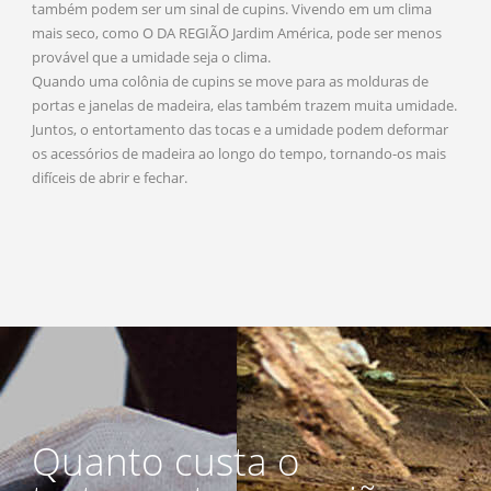
também podem ser um sinal de cupins. Vivendo em um clima
mais seco, como O DA REGIÃO Jardim América, pode ser menos
provável que a umidade seja o clima.
Quando uma colônia de cupins se move para as molduras de
portas e janelas de madeira, elas também trazem muita umidade.
Juntos, o entortamento das tocas e a umidade podem deformar
os acessórios de madeira ao longo do tempo, tornando-os mais
difíceis de abrir e fechar.
Quanto custa o