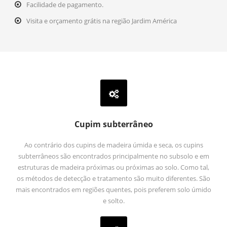
Facilidade de pagamento.
Visita e orçamento grátis na região Jardim América
Cupim subterrâneo
Ao contrário dos cupins de madeira úmida e seca, os cupins
subterrâneos são encontrados principalmente no subsolo e em
estruturas de madeira próximas ou próximas ao solo. Como tal,
os métodos de detecção e tratamento são muito diferentes. São
mais encontrados em regiões quentes, pois preferem solo úmido
e solto.