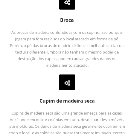
Broca
As brocas de madeira confundidas com os cupins. Isso porque,
jogam para fora resíduos do local atacado em forma de pó.
Porém, o pó das brocas de madeira é fino, semelhante ao talco e
textura diferente. Embora não tenham o mesmo poder de
destruição dos cupins, podem causar grandes danos no
madeiramento atacado.
Cupim de madeira seca
Cupins de madeira seca são uma grande ameaça para as casas.
Você pode encontrar colônias em tudo, desde paredes a móveis,
até molduras. Os danos da madeira seca geralmente ocorrem em
todo o local, e as colônias são quase totalmente invisíveis, exceto