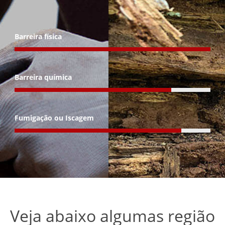
Barreira física
Barreira química
Fumigação ou Iscagem
Veja abaixo algumas região