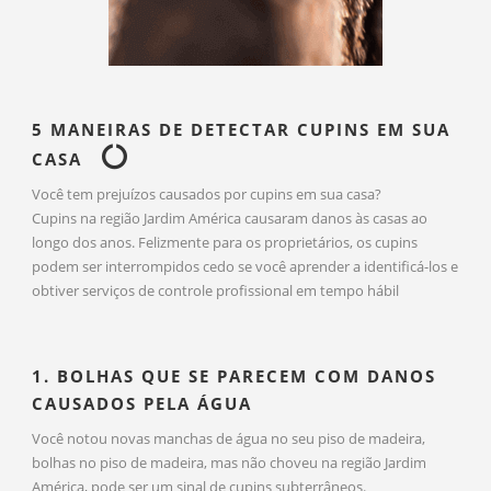
5 MANEIRAS DE DETECTAR CUPINS EM SUA
CASA
Você tem prejuízos causados por cupins em sua casa?
Cupins na região Jardim América causaram danos às casas ao
longo dos anos. Felizmente para os proprietários, os cupins
podem ser interrompidos cedo se você aprender a identificá-los e
obtiver serviços de controle profissional em tempo hábil
1. BOLHAS QUE SE PARECEM COM DANOS
CAUSADOS PELA ÁGUA
Você notou novas manchas de água no seu piso de madeira,
bolhas no piso de madeira, mas não choveu na região Jardim
América, pode ser um sinal de cupins subterrâneos.