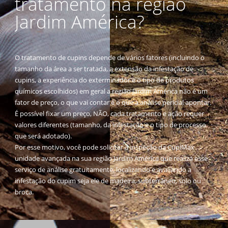
tratamento na região
Jardim América?
O tratamento de cupins depende de vários fatores (incluindo o
tamanho da área a ser tratada, a extensão da infestação de
cupins, a experiência do exterminador e o tipo de produtos
químicos escolhidos) em geral a região Jardim América não é um
fator de preço, o que vai contar é o que a análise pericial apontar.
É possível fixar um preço, NÃO, cada tratamento e ação requer
valores diferentes (tamanho, da infestação e o tipo de processo
que será adotado).
Por esse motivo, você pode solicitar a inspeção da CupiMax
unidade avançada na sua região Jardim América que realiza esse
serviço de análise gratuitamente, localizando e avaliando a
infestação do cupim seja ele de madeira, subterrâneo, solo ou
broca.