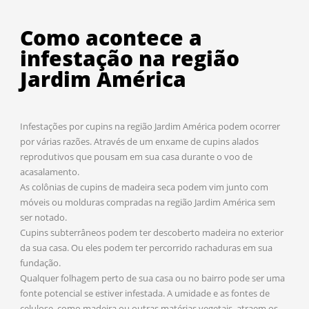
Como acontece a
infestação na região
Jardim América
Infestações por cupins na região Jardim América podem ocorrer
por várias razões. Através de um enxame de cupins alados
reprodutivos que pousam em sua casa durante o voo de
acasalamento.
As colônias de cupins de madeira seca podem vim junto com
móveis ou molduras compradas na região Jardim América sem
ser notado.
Cupins subterrâneos podem ter descoberto madeira no exterior
da sua casa. Ou eles podem ter percorrido rachaduras em sua
fundação.
Qualquer folhagem perto de sua casa ou no bairro pode ser uma
fonte potencial se estiver infestada. A umidade e as fontes de
celulose, como madeira ou outras matérias vegetais, atraem os