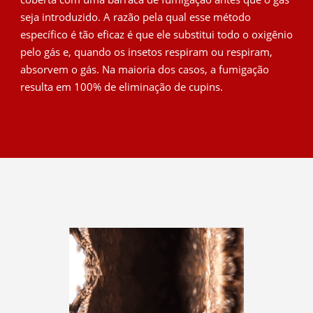
seja introduzido. A razão pela qual esse método
específico é tão eficaz é que ele substitui todo o oxigênio
pelo gás e, quando os insetos respiram ou respiram,
absorvem o gás. Na maioria dos casos, a fumigação
resulta em 100% de eliminação de cupins.