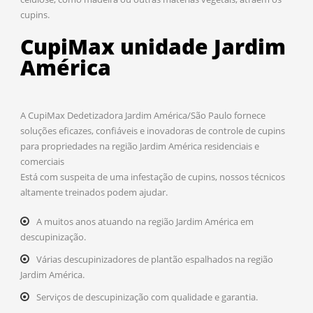
cupins.
CupiMax unidade Jardim
América
A CupiMax Dedetizadora Jardim América/São Paulo fornece
soluções eficazes, confiáveis e inovadoras de controle de cupins
para propriedades na região Jardim América residenciais e
comerciais
Está com suspeita de uma infestação de cupins, nossos técnicos
altamente treinados podem ajudar.
A muitos anos atuando na região Jardim América em
descupinização.
Várias descupinizadores de plantão espalhados na região
Jardim América.
Serviços de descupinização com qualidade e garantia.