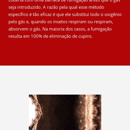
seja introduzido. A razão pela qual esse método
específico é tão eficaz é que ele substitui todo o oxigênio
pelo gás e, quando os insetos respiram ou respiram,
absorvem o gás. Na maioria dos casos, a fumigação
resulta em 100% de eliminação de cupins.