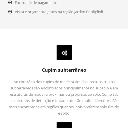
Facilidade de pagamento.
Visita e orçamento grátis na região Jardim Bonfiglioli
Cupim subterrâneo
Ao contrário dos cupins de madeira úmida e seca, os cupins
subterrâneos são encontrados principalmente no subsolo e em
estruturas de madeira próximas ou próximas ao solo. Como tal,
os métodos de detecção e tratamento são muito diferentes. São
mais encontrados em regiões quentes, pois preferem solo úmido
e solto.