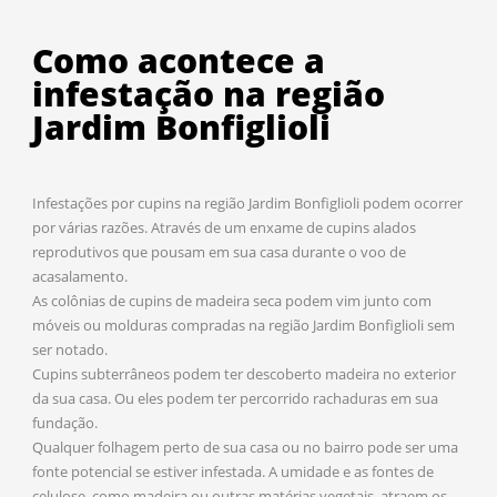
Como acontece a
infestação na região
Jardim Bonfiglioli
Infestações por cupins na região Jardim Bonfiglioli podem ocorrer
por várias razões. Através de um enxame de cupins alados
reprodutivos que pousam em sua casa durante o voo de
acasalamento.
As colônias de cupins de madeira seca podem vim junto com
móveis ou molduras compradas na região Jardim Bonfiglioli sem
ser notado.
Cupins subterrâneos podem ter descoberto madeira no exterior
da sua casa. Ou eles podem ter percorrido rachaduras em sua
fundação.
Qualquer folhagem perto de sua casa ou no bairro pode ser uma
fonte potencial se estiver infestada. A umidade e as fontes de
celulose, como madeira ou outras matérias vegetais, atraem os