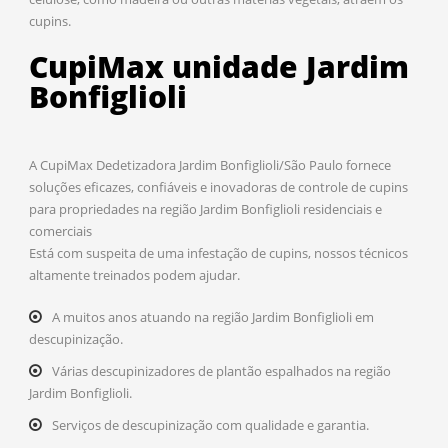
cupins.
CupiMax unidade Jardim
Bonfiglioli
A CupiMax Dedetizadora Jardim Bonfiglioli/São Paulo fornece
soluções eficazes, confiáveis e inovadoras de controle de cupins
para propriedades na região Jardim Bonfiglioli residenciais e
comerciais
Está com suspeita de uma infestação de cupins, nossos técnicos
altamente treinados podem ajudar.
A muitos anos atuando na região Jardim Bonfiglioli em
descupinização.
Várias descupinizadores de plantão espalhados na região
Jardim Bonfiglioli.
Serviços de descupinização com qualidade e garantia.