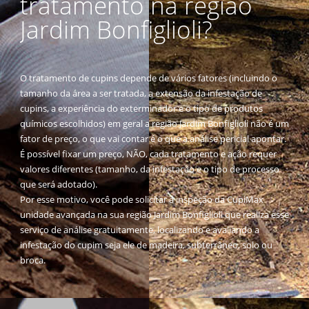
tratamento na região
Jardim Bonfiglioli?
O tratamento de cupins depende de vários fatores (incluindo o
tamanho da área a ser tratada, a extensão da infestação de
cupins, a experiência do exterminador e o tipo de produtos
químicos escolhidos) em geral a região Jardim Bonfiglioli não é um
fator de preço, o que vai contar é o que a análise pericial apontar.
É possível fixar um preço, NÃO, cada tratamento e ação requer
valores diferentes (tamanho, da infestação e o tipo de processo
que será adotado).
Por esse motivo, você pode solicitar a inspeção da CupiMax
unidade avançada na sua região Jardim Bonfiglioli que realiza esse
serviço de análise gratuitamente, localizando e avaliando a
infestação do cupim seja ele de madeira, subterrâneo, solo ou
broca.