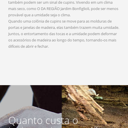
também podem ser um sinal de cupins. Vivendo em um clima
mais seco, como O DA REGIÃO Jardim Bonfiglioli, pode ser menos
provável que a umidade seja o clima.
Quando uma colônia de cupins se move para as molduras de
portas e janelas de madeira, elas também trazem muita umidade.
Juntos, o entortamento das tocas e a umidade podem deformar
os acessórios de madeira ao longo do tempo, tornando-os mais
difíceis de abrir e fechar.
Quanto custa o