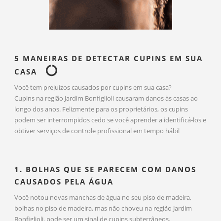
5 MANEIRAS DE DETECTAR CUPINS EM SUA
CASA
Você tem prejuízos causados por cupins em sua casa?
Cupins na região Jardim Bonfiglioli causaram danos às casas ao
longo dos anos. Felizmente para os proprietários, os cupins
podem ser interrompidos cedo se você aprender a identificá-los e
obtiver serviços de controle profissional em tempo hábil
1. BOLHAS QUE SE PARECEM COM DANOS
CAUSADOS PELA ÁGUA
Você notou novas manchas de água no seu piso de madeira,
bolhas no piso de madeira, mas não choveu na região Jardim
Bonfiglioli, pode ser um sinal de cupins subterrâneos.