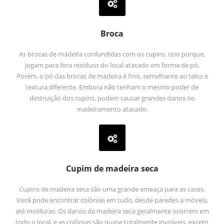
Broca
As brocas de madeira confundidas com os cupins. Isso porque,
jogam para fora resíduos do local atacado em forma de pó.
Porém, o pó das brocas de madeira é fino, semelhante ao talco e
textura diferente. Embora não tenham o mesmo poder de
destruição dos cupins, podem causar grandes danos no
madeiramento atacado.
Cupim de madeira seca
Cupins de madeira seca são uma grande ameaça para as casas.
Você pode encontrar colônias em tudo, desde paredes a móveis,
até molduras. Os danos da madeira seca geralmente ocorrem em
todo o local, e as colônias são quase totalmente invisíveis, exceto