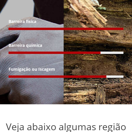
Barreira física
Barreira química
Fumigação ou Iscagem
Veja abaixo algumas região