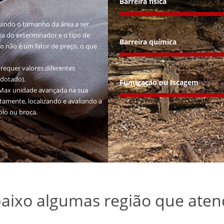
Barreira física
luindo o tamanho da área a ser
cia do exterminador e o tipo de
Barreira química
io não é um fator de preço, o que
requer valores diferentes
adotado).
Fumigação ou Iscagem
piMax unidade avançada na sua
uitamente, localizando e avaliando a
olo ou broca.
baixo algumas região que ate