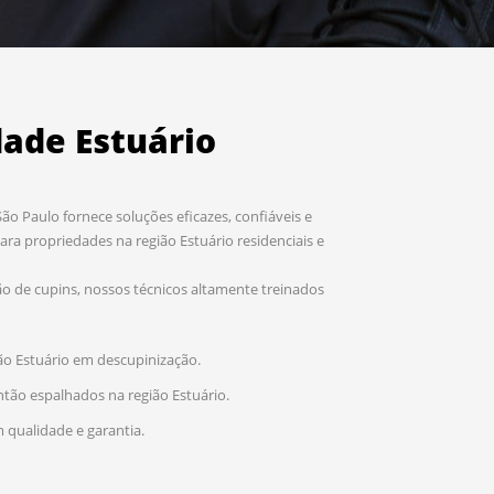
ade Estuário
o Paulo fornece soluções eficazes, confiáveis e
ara propriedades na região Estuário residenciais e
o de cupins, nossos técnicos altamente treinados
ão Estuário em descupinização.
ntão espalhados na região Estuário.
 qualidade e garantia.