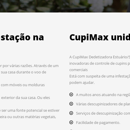
estação na
CupiMax unid
A CupiMax Dedetizadora Estuário/Sã
inovadoras de controle de cupins p
r por várias razões. Através de um
comerciais
sua casa durante o voo de
Está com suspeita de uma infestaçã
podem ajudar.
to com móveis ou molduras
A muitos anos atuando na regi
xterior da sua casa. Ou eles
Várias descupinizadores de pla
ser uma fonte potencial se estiver
Serviços de descupinização com
eira ou outras matérias vegetais,
Facilidade de pagamento.