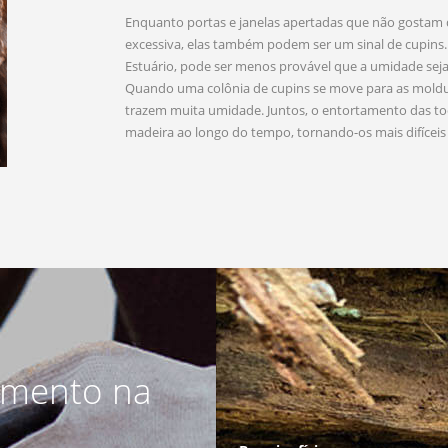
Enquanto portas e janelas apertadas que não gostam
excessiva, elas também podem ser um sinal de cupin
Estuário, pode ser menos provável que a umidade seja
Quando uma colônia de cupins se move para as moldur
trazem muita umidade. Juntos, o entortamento das t
madeira ao longo do tempo, tornando-os mais difíceis d
amento na