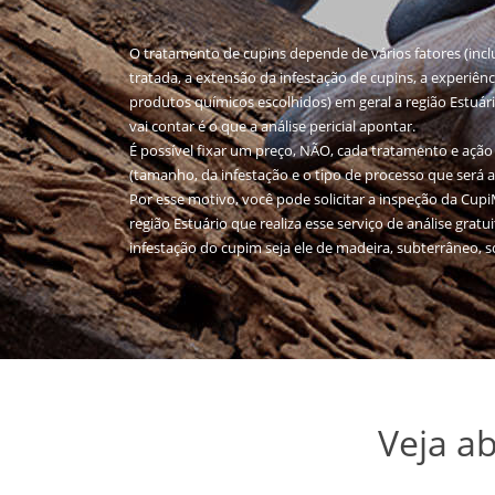
O tratamento de cupins depende de vários fatores (inc
tratada, a extensão da infestação de cupins, a experiên
produtos químicos escolhidos) em geral a região Estuár
vai contar é o que a análise pericial apontar.
É possível fixar um preço, NÃO, cada tratamento e ação 
(tamanho, da infestação e o tipo de processo que será 
Por esse motivo, você pode solicitar a inspeção da Cu
região Estuário que realiza esse serviço de análise grat
infestação do cupim seja ele de madeira, subterrâneo, s
Veja a