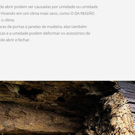
 de abrir podem ser causadas por umidade ou umidade
s. Vivendo em um clima mais seco, como O DA REGIÃO
 o clima.
as de portas e janelas de madeira, elas também
ocas e a umidade podem deformar os acessórios de
e abrir e fechar.