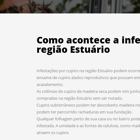
Como acontece a inf
região Estuário
Infestações por cupins na região Estuário podem ocorre
enxame de cupins alados reprodutivos que pousam em 
acasalamento.
As colônias de cupins de madeira seca podem vim jun
compradas na região Estuário sem ser notado.
Cupins subterrâneos podem ter descoberto madeira no e
podem ter percorrido rachaduras em sua fundação.
Qualquer folhagem perto de sua casa ou no bairro pode 
infestada. A umidade e as fontes de celulose, como mad
atraem os cupins.