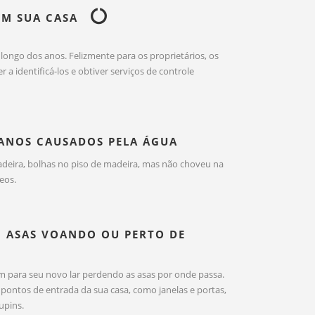
EM SUA CASA
longo dos anos. Felizmente para os proprietários, os
a identificá-los e obtiver serviços de controle
DANOS CAUSADOS PELA ÁGUA
deira, bolhas no piso de madeira, mas não choveu na
eos.
EM ASAS VOANDO OU PERTO DE
m para seu novo lar perdendo as asas por onde passa.
ontos de entrada da sua casa, como janelas e portas,
upins.