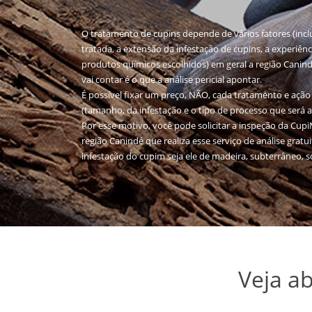
O tratamento de cupins depende de vários fatores (inc
tratada, a extensão da infestação de cupins, a experiên
produtos químicos escolhidos) em geral a região Canind
vai contar é o que a análise pericial apontar.
É possível fixar um preço, NÃO, cada tratamento e ação 
(tamanho, da infestação e o tipo de processo que será 
Por esse motivo, você pode solicitar a inspeção da Cu
região Canindé que realiza esse serviço de análise gratu
infestação do cupim seja ele de madeira, subterrâneo, s
Veja a