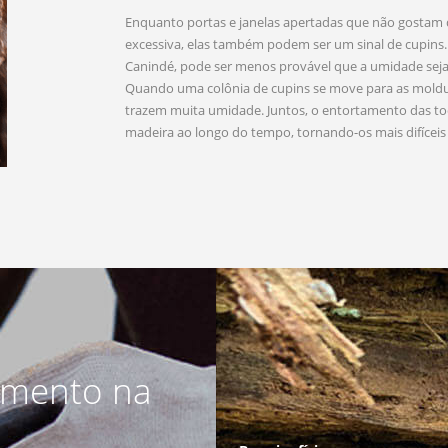
Enquanto portas e janelas apertadas que não gostam
excessiva, elas também podem ser um sinal de cupin
Canindé, pode ser menos provável que a umidade seja 
Quando uma colônia de cupins se move para as moldur
trazem muita umidade. Juntos, o entortamento das t
madeira ao longo do tempo, tornando-os mais difíceis d
amento na