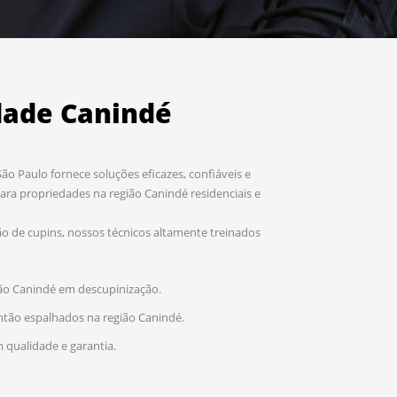
dade Canindé
o Paulo fornece soluções eficazes, confiáveis e
ara propriedades na região Canindé residenciais e
o de cupins, nossos técnicos altamente treinados
ão Canindé em descupinização.
ntão espalhados na região Canindé.
 qualidade e garantia.