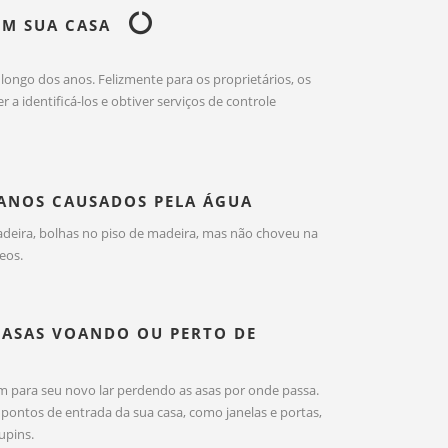
EM SUA CASA
longo dos anos. Felizmente para os proprietários, os
a identificá-los e obtiver serviços de controle
DANOS CAUSADOS PELA ÁGUA
deira, bolhas no piso de madeira, mas não choveu na
eos.
M ASAS VOANDO OU PERTO DE
m para seu novo lar perdendo as asas por onde passa.
ontos de entrada da sua casa, como janelas e portas,
upins.