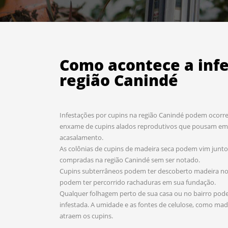
Como acontece a inf
região Canindé
Infestações por cupins na região Canindé podem ocorrer
enxame de cupins alados reprodutivos que pousam em 
acasalamento.
As colônias de cupins de madeira seca podem vim jun
compradas na região Canindé sem ser notado.
Cupins subterrâneos podem ter descoberto madeira no e
podem ter percorrido rachaduras em sua fundação.
Qualquer folhagem perto de sua casa ou no bairro pode 
infestada. A umidade e as fontes de celulose, como mad
atraem os cupins.