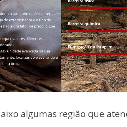
Barreira física
luindo o tamanho da área a ser
cia do exterminador e o tipo de
Barreira química
é não é um fator de preço, o que
requer valores diferentes
adotado).
Fumigação ou Iscagem
piMax unidade avançada na sua
itamente, localizando e avaliando a
olo ou broca.
baixo algumas região que ate