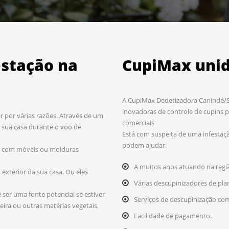
estação na
CupiMax uni
A CupiMax Dedetizadora Canindé/Sã
inovadoras de controle de cupins p
 por várias razões. Através de um
comerciais
sua casa durante o voo de
Está com suspeita de uma infestaçã
podem ajudar.
to com móveis ou molduras
A muitos anos atuando na regi
xterior da sua casa. Ou eles
Várias descupinizadores de pla
ser uma fonte potencial se estiver
Serviços de descupinização com
eira ou outras matérias vegetais,
Facilidade de pagamento.