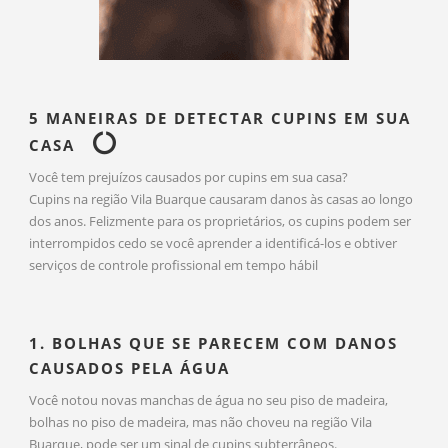
5 MANEIRAS DE DETECTAR CUPINS EM SUA
CASA
Você tem prejuízos causados por cupins em sua casa?
Cupins na região Vila Buarque causaram danos às casas ao longo
dos anos. Felizmente para os proprietários, os cupins podem ser
interrompidos cedo se você aprender a identificá-los e obtiver
serviços de controle profissional em tempo hábil
1. BOLHAS QUE SE PARECEM COM DANOS
CAUSADOS PELA ÁGUA
Você notou novas manchas de água no seu piso de madeira,
bolhas no piso de madeira, mas não choveu na região Vila
Buarque, pode ser um sinal de cupins subterrâneos.