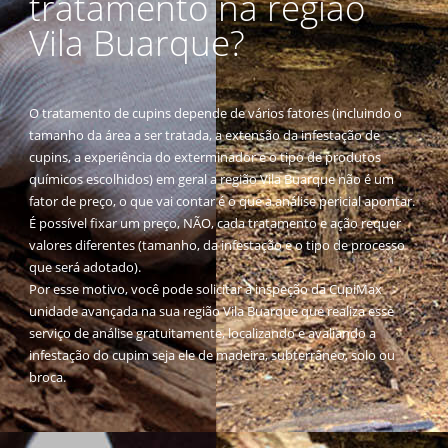
tratamento na região
Vila Buarque?
O tratamento de cupins depende de vários fatores (incluindo o
tamanho da área a ser tratada, a extensão da infestação de
cupins, a experiência do exterminador e o tipo de produtos
químicos escolhidos) em geral a região Vila Buarque não é um
fator de preço, o que vai contar é o que a análise pericial apontar.
É possível fixar um preço, NÃO, cada tratamento e ação requer
valores diferentes (tamanho, da infestação e o tipo de processo
que será adotado).
Por esse motivo, você pode solicitar a inspeção da CupiMax
unidade avançada na sua região Vila Buarque que realiza esse
serviço de análise gratuitamente, localizando e avaliando a
infestação do cupim seja ele de madeira, subterrâneo, solo ou
broca.