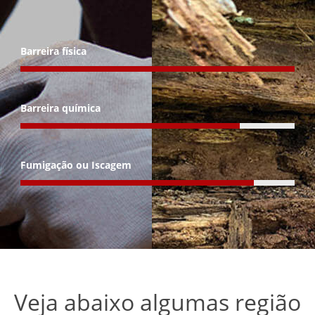
Barreira física
Barreira química
Fumigação ou Iscagem
Veja abaixo algumas região