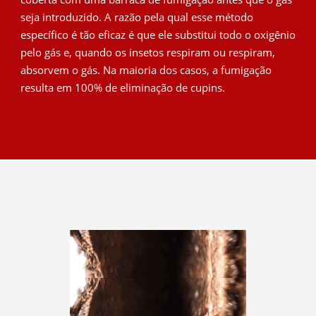
seja introduzido. A razão pela qual esse método
específico é tão eficaz é que ele substitui todo o oxigênio
pelo gás e, quando os insetos respiram ou respiram,
absorvem o gás. Na maioria dos casos, a fumigação
resulta em 100% de eliminação de cupins.