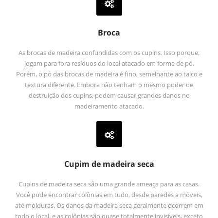
Broca
As brocas de madeira confundidas com os cupins. Isso porque,
jogam para fora resíduos do local atacado em forma de pó.
Porém, o pó das brocas de madeira é fino, semelhante ao talco e
textura diferente. Embora não tenham o mesmo poder de
destruição dos cupins, podem causar grandes danos no
madeiramento atacado.
Cupim de madeira seca
Cupins de madeira seca são uma grande ameaça para as casas.
Você pode encontrar colônias em tudo, desde paredes a móveis,
até molduras. Os danos da madeira seca geralmente ocorrem em
todo o local, e as colônias são quase totalmente invisíveis, exceto