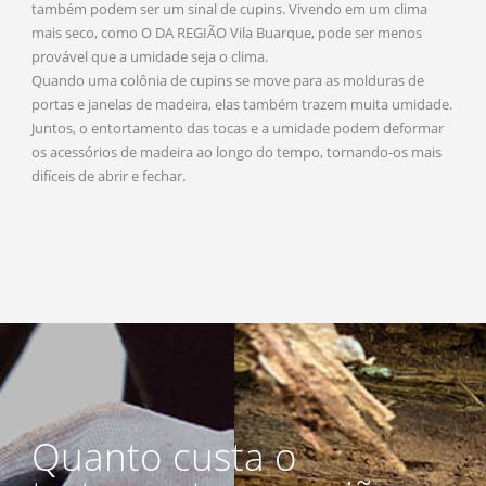
também podem ser um sinal de cupins. Vivendo em um clima
mais seco, como O DA REGIÃO Vila Buarque, pode ser menos
provável que a umidade seja o clima.
Quando uma colônia de cupins se move para as molduras de
portas e janelas de madeira, elas também trazem muita umidade.
Juntos, o entortamento das tocas e a umidade podem deformar
os acessórios de madeira ao longo do tempo, tornando-os mais
difíceis de abrir e fechar.
Quanto custa o