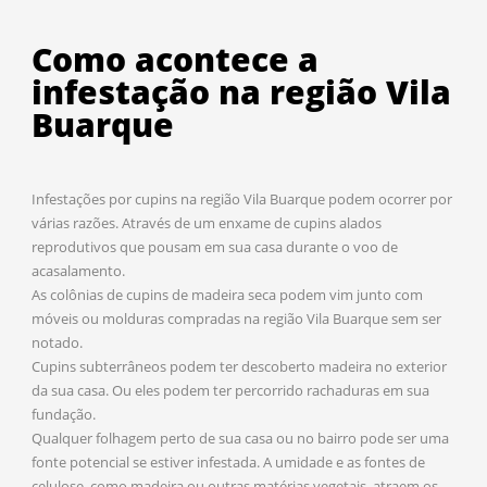
Como acontece a
infestação na região Vila
Buarque
Infestações por cupins na região Vila Buarque podem ocorrer por
várias razões. Através de um enxame de cupins alados
reprodutivos que pousam em sua casa durante o voo de
acasalamento.
As colônias de cupins de madeira seca podem vim junto com
móveis ou molduras compradas na região Vila Buarque sem ser
notado.
Cupins subterrâneos podem ter descoberto madeira no exterior
da sua casa. Ou eles podem ter percorrido rachaduras em sua
fundação.
Qualquer folhagem perto de sua casa ou no bairro pode ser uma
fonte potencial se estiver infestada. A umidade e as fontes de
celulose, como madeira ou outras matérias vegetais, atraem os