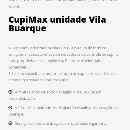
cupins.
CupiMax unidade Vila
Buarque
A CupiMax Dedetizadora Vila Buarque/São Paulo fornece
soluções eficazes, confiáveis e inovadoras de controle de cupins
para propriedades na região Vila Buarque residenciais e
comerciais
Está com suspeita de uma infestação de cupins, nossos técnicos
altamente treinados podem ajudar.
A muitos anos atuando na região Vila Buarque em
descupinização.
Várias descupinizadores de plantão espalhados na região Vila
Buarque.
Serviços de descupinização com qualidade e garantia.