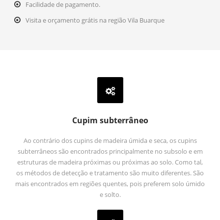
Facilidade de pagamento.
Visita e orçamento grátis na região Vila Buarque
Cupim subterrâneo
Ao contrário dos cupins de madeira úmida e seca, os cupins
subterrâneos são encontrados principalmente no subsolo e em
estruturas de madeira próximas ou próximas ao solo. Como tal,
os métodos de detecção e tratamento são muito diferentes. São
mais encontrados em regiões quentes, pois preferem solo úmido
e solto.