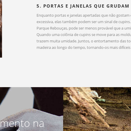
5. PORTAS E JANELAS QUE GRUDAM
Enquanto portas e janelas apertadas que não gostam
excessiva, elas também podem ser um sinal de cupin
Parque Rebouças, pode ser menos provável que a umid
Quando uma colônia de cupins se move para as moldur
trazem muita umidade. Juntos, o entortamento das t
madeira ao longo do tempo, tornando-os mais difíceis d
amento na