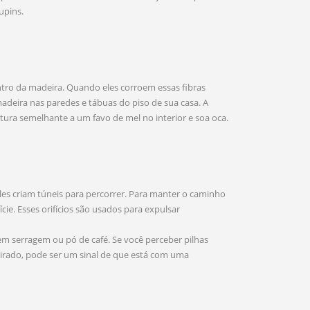
upins.
ntro da madeira. Quando eles corroem essas fibras
adeira nas paredes e tábuas do piso de sua casa. A
tura semelhante a um favo de mel no interior e soa oca.
les criam túneis para percorrer. Para manter o caminho
ície. Esses orifícios são usados para expulsar
 serragem ou pó de café. Se você perceber pilhas
eirado, pode ser um sinal de que está com uma