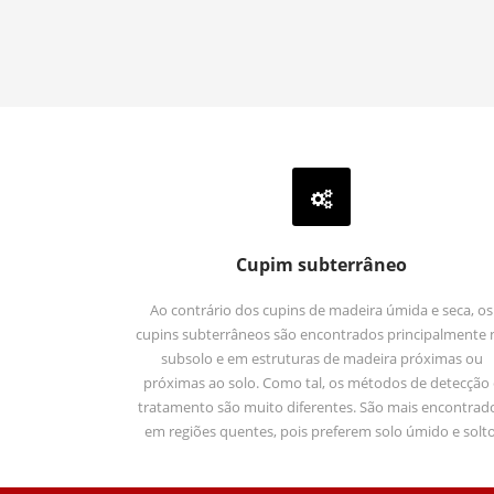
Cupim subterrâneo
Ao contrário dos cupins de madeira úmida e seca, os
cupins subterrâneos são encontrados principalmente 
subsolo e em estruturas de madeira próximas ou
próximas ao solo. Como tal, os métodos de detecção 
tratamento são muito diferentes. São mais encontrad
em regiões quentes, pois preferem solo úmido e solto