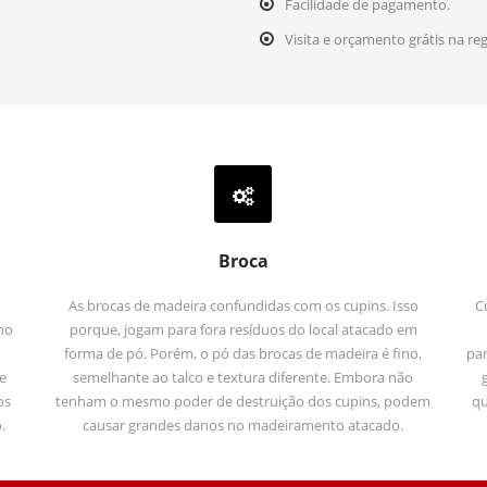
Facilidade de pagamento.
Visita e orçamento grátis na r
Broca
As brocas de madeira confundidas com os cupins. Isso
C
no
porque, jogam para fora resíduos do local atacado em
forma de pó. Porém, o pó das brocas de madeira é fino,
par
e
semelhante ao talco e textura diferente. Embora não
os
tenham o mesmo poder de destruição dos cupins, podem
qu
.
causar grandes danos no madeiramento atacado.