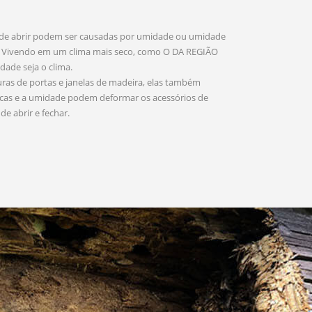
 de abrir podem ser causadas por umidade ou umidade
s. Vivendo em um clima mais seco, como O DA REGIÃO
ade seja o clima.
as de portas e janelas de madeira, elas também
ocas e a umidade podem deformar os acessórios de
e abrir e fechar.