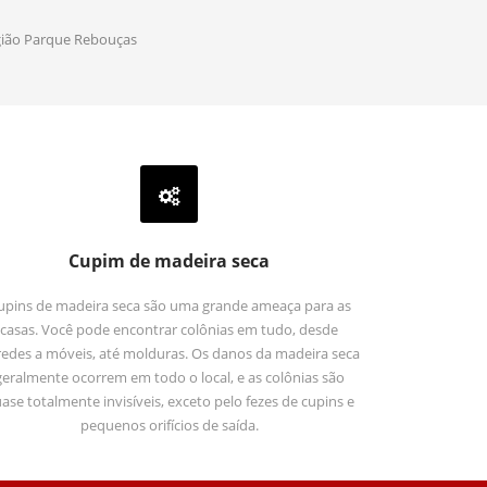
egião Parque Rebouças
Cupim de madeira seca
upins de madeira seca são uma grande ameaça para as
casas. Você pode encontrar colônias em tudo, desde
edes a móveis, até molduras. Os danos da madeira seca
geralmente ocorrem em todo o local, e as colônias são
ase totalmente invisíveis, exceto pelo fezes de cupins e
pequenos orifícios de saída.