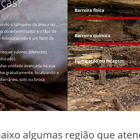
uças?
Barreira física
luindo o tamanho da área a ser
cia do exterminador e o tipo de
Barreira química
e Rebouças não é um fator de
.
requer valores diferentes
adotado).
Fumigação ou Iscagem
piMax unidade avançada na sua
ise gratuitamente, localizando e
bterrâneo, solo ou broca.
baixo algumas região que ate