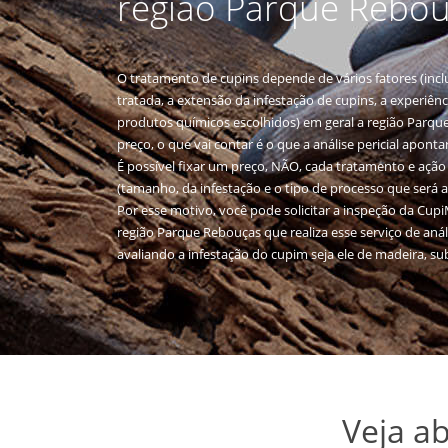
região Parque Rebo
O tratamento de cupins depende de vários fatores (inc
tratada, a extensão da infestação de cupins, a experiên
produtos químicos escolhidos) em geral a região Parqu
preço, o que vai contar é o que a análise pericial apontar
É possível fixar um preço, NÃO, cada tratamento e ação 
(tamanho, da infestação e o tipo de processo que será 
Por esse motivo, você pode solicitar a inspeção da Cu
região Parque Rebouças que realiza esse serviço de anál
avaliando a infestação do cupim seja ele de madeira, su
Veja a