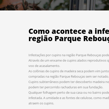
Como acontece a inf
região Parque Rebou
Infestações por cupins na região Parque Rebouças pode
Através de um enxame de cupins alados reprodutivos 
voo de acasalamento.
As colônias de cupins de madeira seca podem vim jun
compradas na região Parque Rebouças sem ser notado.
Cupins subterrâneos podem ter descoberto madeira no e
podem ter percorrido rachaduras em sua fundação.
Qualquer folhagem perto de sua casa ou no bairro pode 
infestada. A umidade e as fontes de celulose, como mad
atraem os cupins.