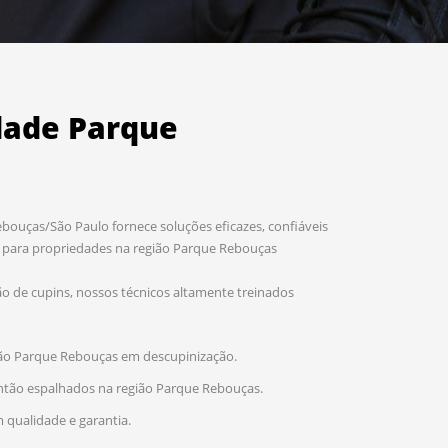
dade Parque
ouças/São Paulo fornece soluções eficazes, confiáveis
s para propriedades na região Parque Rebouças
o de cupins, nossos técnicos altamente treinados
ão Parque Rebouças em descupinização.
antão espalhados na região Parque Rebouças.
 qualidade e garantia.