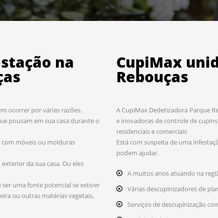
estação na
CupiMax uni
ças
Rebouças
m ocorrer por várias razões.
A CupiMax Dedetizadora Parque Reb
que pousam em sua casa durante o
e inovadoras de controle de cupin
residenciais e comerciais
to com móveis ou molduras
Está com suspeita de uma infestaçã
podem ajudar.
xterior da sua casa. Ou eles
A muitos anos atuando na regi
ser uma fonte potencial se estiver
Várias descupinizadores de pl
eira ou outras matérias vegetais,
Serviços de descupinização com