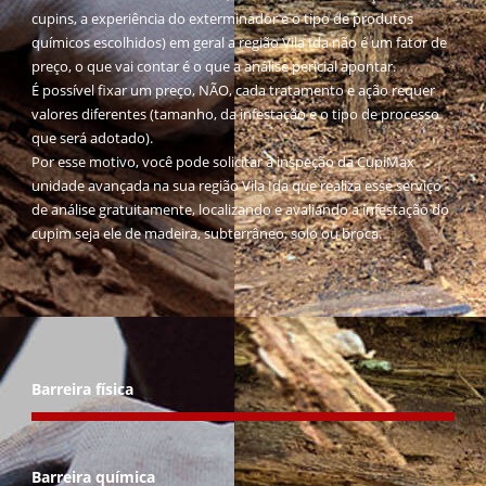
cupins, a experiência do exterminador e o tipo de produtos
químicos escolhidos) em geral a região Vila Ida não é um fator de
preço, o que vai contar é o que a análise pericial apontar.
É possível fixar um preço, NÃO, cada tratamento e ação requer
valores diferentes (tamanho, da infestação e o tipo de processo
que será adotado).
Por esse motivo, você pode solicitar a inspeção da CupiMax
unidade avançada na sua região Vila Ida que realiza esse serviço
de análise gratuitamente, localizando e avaliando a infestação do
cupim seja ele de madeira, subterrâneo, solo ou broca.
Barreira física
Barreira química