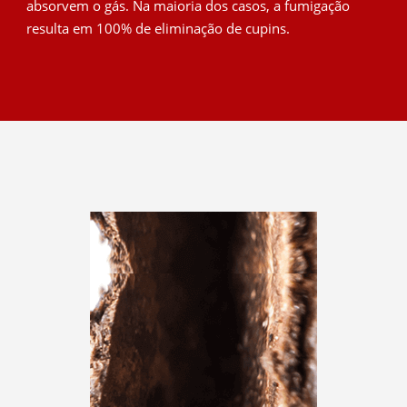
absorvem o gás. Na maioria dos casos, a fumigação
resulta em 100% de eliminação de cupins.