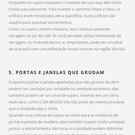
Enquanto os cupins esvaziam a madeira da sua casa, eles criam
túneis para percorrer. Para manter o caminho limpo e claro, os
orifícios eram minúsculos até a superfície. Esses orifícios são
usados para expulsar excrementos.
Como os cupins comem madeira, seus resíduos parecem
serragem ou pó de café. Se você perceber pilhas misteriosas de
serragem, ou material escuro, e, empoeirado, pode ser um sinal
de que está com uma infestação muito comum na região Vila Ida.
5. PORTAS E JANELAS QUE GRUDAM
Enquanto portas e janelas apertadas que não gostam de abrir
podem ser causadas por umidade ou umidade excessiva, elas
também podem ser um sinal de cupins. Vivendo em um clima
mais seco, como O DA REGIÃO Vila Ida, pode ser menos provável
que a umidade seja o clima.
Quando uma colônia de cupins se move para as molduras de
portas e janelas de madeira, elas também trazem muita umidade.
Juntos, o entortamento das tocas e a umidade podem deformar
os acessórios de madeira ao longo do tempo, tornando-os mais