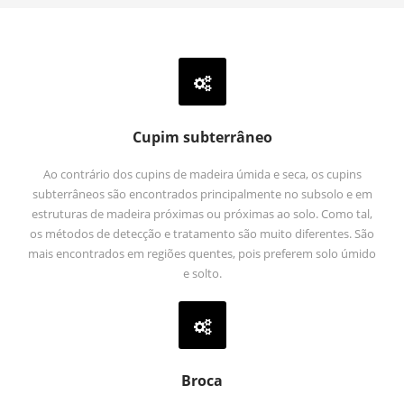
Cupim subterrâneo
Ao contrário dos cupins de madeira úmida e seca, os cupins
subterrâneos são encontrados principalmente no subsolo e em
estruturas de madeira próximas ou próximas ao solo. Como tal,
os métodos de detecção e tratamento são muito diferentes. São
mais encontrados em regiões quentes, pois preferem solo úmido
e solto.
Broca