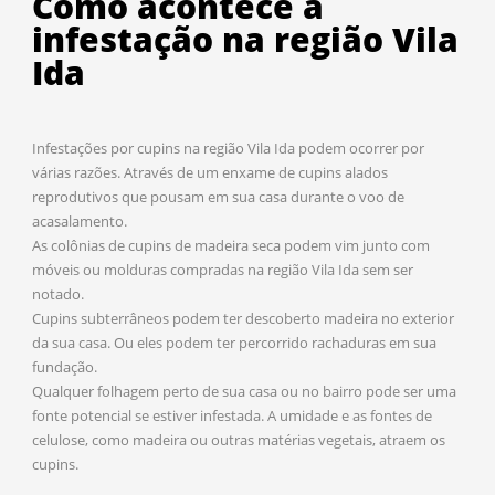
Como acontece a
infestação na região Vila
Ida
Infestações por cupins na região Vila Ida podem ocorrer por
várias razões. Através de um enxame de cupins alados
reprodutivos que pousam em sua casa durante o voo de
acasalamento.
As colônias de cupins de madeira seca podem vim junto com
móveis ou molduras compradas na região Vila Ida sem ser
notado.
Cupins subterrâneos podem ter descoberto madeira no exterior
da sua casa. Ou eles podem ter percorrido rachaduras em sua
fundação.
Qualquer folhagem perto de sua casa ou no bairro pode ser uma
fonte potencial se estiver infestada. A umidade e as fontes de
celulose, como madeira ou outras matérias vegetais, atraem os
cupins.