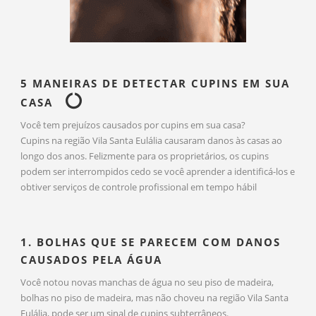
5 MANEIRAS DE DETECTAR CUPINS EM SUA
CASA
Você tem prejuízos causados por cupins em sua casa?
Cupins na região Vila Santa Eulália causaram danos às casas ao
longo dos anos. Felizmente para os proprietários, os cupins
podem ser interrompidos cedo se você aprender a identificá-los e
obtiver serviços de controle profissional em tempo hábil
1. BOLHAS QUE SE PARECEM COM DANOS
CAUSADOS PELA ÁGUA
Você notou novas manchas de água no seu piso de madeira,
bolhas no piso de madeira, mas não choveu na região Vila Santa
Eulália, pode ser um sinal de cupins subterrâneos.