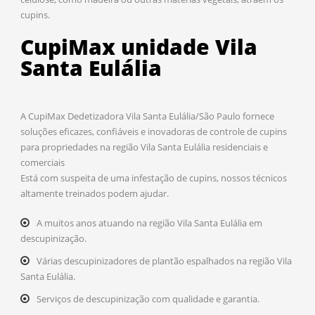
cupins.
CupiMax unidade Vila
Santa Eulália
A CupiMax Dedetizadora Vila Santa Eulália/São Paulo fornece
soluções eficazes, confiáveis e inovadoras de controle de cupins
para propriedades na região Vila Santa Eulália residenciais e
comerciais
Está com suspeita de uma infestação de cupins, nossos técnicos
altamente treinados podem ajudar.
A muitos anos atuando na região Vila Santa Eulália em
descupinização.
Várias descupinizadores de plantão espalhados na região Vila
Santa Eulália.
Serviços de descupinização com qualidade e garantia.