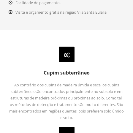
Facilidade de pagamento.
Visita e orçamento grátis na região Vila Santa Eulália
Cupim subterrâneo
Ao contrário dos cupins de madeira úmida e seca, os cupins
subterrâneos são encontrados principalmente no subsolo e em
estruturas de madeira próximas ou próximas ao solo. Como tal,
os métodos de detecção e tratamento são muito diferentes. São
mais encontrados em regiões quentes, pois preferem solo úmido
e solto.