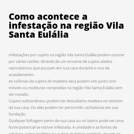
Como acontece a
infestação na região Vila
Santa Eulália
Infestações por cupins na região Vila Santa Eulália podem ocorrer
por várias razões. Através de um enxame de cupins alados
reprodutivos que pousam em sua casa durante o voo de
acasalamento.
As colônias de cupins de madeira seca podem vim junto com
móveis ou molduras compradas na região Vila Santa Eulália sem
ser notado.
Cupins subterrâneos podem ter descoberto madeira no exterior
da sua casa. Ou eles podem ter percorrido rachaduras em sua
fundação.
Qualquer folhagem perto de sua casa ou no bairro pode ser uma
fonte potencial se estiver infestada. A umidade e as fontes de
celulose, como madeira ou outras matérias vegetais, atraem os