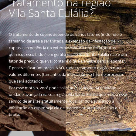
tratamento na região
Vila Santa Eulália?
O tratamento de cupins depende de vários fatores (incluindo o
tamanho da área a ser tratada, a extensão da infestação de
cupins, a experiência do exterminador e o tipo de produtos
químicos escolhidos) em geral a região Vila Santa Eulália não é um
fator de preço, o que vai contar é o que a análise pericial apontar.
É possível fixar um preço, NÃO, cada tratamento e ação requer
valores diferentes (tamanho, da infestação e o tipo de processo
que será adotado).
Por esse motivo, você pode solicitar a inspeção da CupiMax
unidade avançada na sua região Vila Santa Eulália que realiza esse
serviço de análise gratuitamente, localizando e avaliando a
infestação do cupim seja ele de madeira, subterrâneo, solo ou
broca.