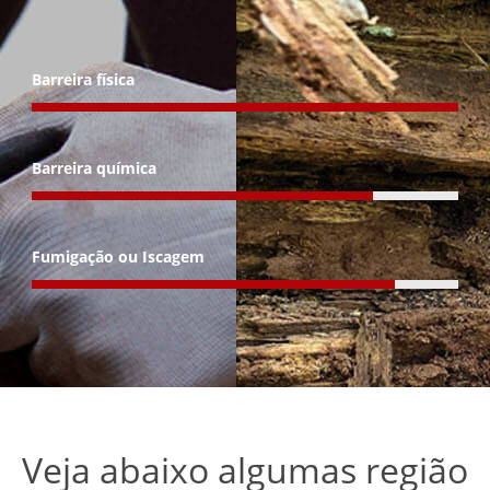
Barreira física
Barreira química
Fumigação ou Iscagem
Veja abaixo algumas região