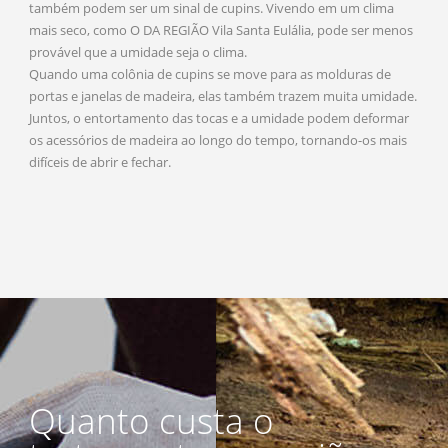
também podem ser um sinal de cupins. Vivendo em um clima
mais seco, como O DA REGIÃO Vila Santa Eulália, pode ser menos
provável que a umidade seja o clima.
Quando uma colônia de cupins se move para as molduras de
portas e janelas de madeira, elas também trazem muita umidade.
Juntos, o entortamento das tocas e a umidade podem deformar
os acessórios de madeira ao longo do tempo, tornando-os mais
difíceis de abrir e fechar.
Quanto custa o