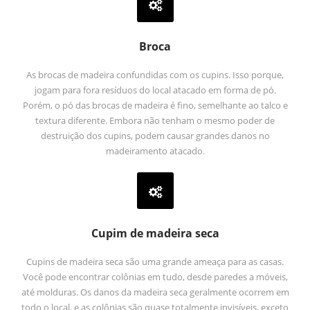
Broca
As brocas de madeira confundidas com os cupins. Isso porque,
jogam para fora resíduos do local atacado em forma de pó.
Porém, o pó das brocas de madeira é fino, semelhante ao talco e
textura diferente. Embora não tenham o mesmo poder de
destruição dos cupins, podem causar grandes danos no
madeiramento atacado.
Cupim de madeira seca
Cupins de madeira seca são uma grande ameaça para as casas.
Você pode encontrar colônias em tudo, desde paredes a móveis,
até molduras. Os danos da madeira seca geralmente ocorrem em
todo o local, e as colônias são quase totalmente invisíveis, exceto