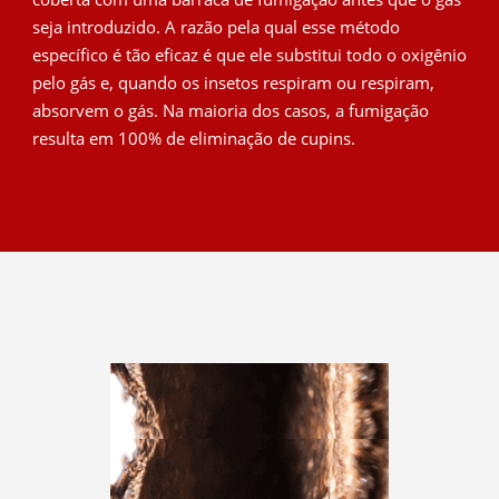
seja introduzido. A razão pela qual esse método
específico é tão eficaz é que ele substitui todo o oxigênio
pelo gás e, quando os insetos respiram ou respiram,
absorvem o gás. Na maioria dos casos, a fumigação
resulta em 100% de eliminação de cupins.